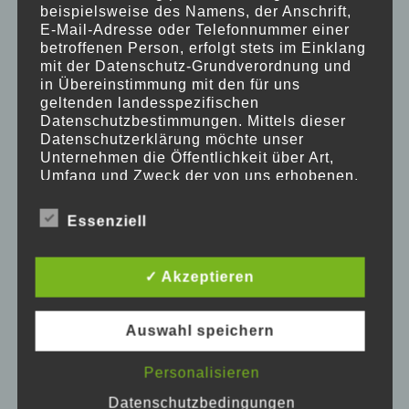
beispielsweise des Namens, der Anschrift,
+++ ABGESAGT ++++ Zauberwald-
E-Mail-Adresse oder Telefonnummer einer
Sommerbasar am 25.06.2022!
betroffenen Person, erfolgt stets im Einklang
mit der Datenschutz-Grundverordnung und
19.05.2022
/
0 COMMENTS
in Übereinstimmung mit den für uns
geltenden landesspezifischen
Datenschutzbestimmungen. Mittels dieser
Datenschutzerklärung möchte unser
Unternehmen die Öffentlichkeit über Art,
WERDE MITGLIED ODER UNTERSTÜTZE UNS EINMALIG!
Umfang und Zweck der von uns erhobenen,
genutzten und verarbeiteten
So einfach geht's:
Formular
ausdrucken,
personenbezogenen Daten informieren.
Essenziell
ausfüllen, unterschreiben und zurück an den
Ferner werden betroffene Personen mittels
dieser Datenschutzerklärung über die ihnen
Zauberwald. Fertig!
zustehenden Rechte aufgeklärt.
✓ Akzeptieren
Wir haben als für die Verarbeitung
Verantwortlicher zahlreiche technische und
SPENDEN PER PAYPAL
organisatorische Maßnahmen umgesetzt, um
Auswahl speichern
einen möglichst lückenlosen Schutz der
über diese Internetseite verarbeiteten
Personalisieren
personenbezogenen Daten sicherzustellen.
Dennoch können Internetbasierte
Datenschutzbedingungen