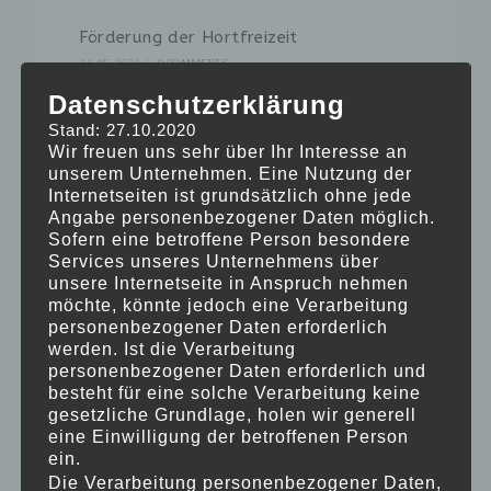
Förderung der Hortfreizeit
26.05.2023
/
0 COMMENTS
Datenschutzerklärung
Auf zum Ausflug nach Schloss
Stand: 27.10.2020
Freudenberg!
Wir freuen uns sehr über Ihr Interesse an
26.05.2023
/
0 COMMENTS
unserem Unternehmen. Eine Nutzung der
Internetseiten ist grundsätzlich ohne jede
Angabe personenbezogener Daten möglich.
Die Kooperation mit der Musikschule
Sofern eine betroffene Person besondere
Oberursel wird fortgesetzt!
Services unseres Unternehmens über
12.12.2022
/
0 COMMENTS
unsere Internetseite in Anspruch nehmen
möchte, könnte jedoch eine Verarbeitung
personenbezogener Daten erforderlich
Wir begrüßen zahlreiche neue Mitglieder!
werden. Ist die Verarbeitung
29.09.2022
/
0 COMMENTS
personenbezogener Daten erforderlich und
besteht für eine solche Verarbeitung keine
Das Spielraum-Theater kommt in den
gesetzliche Grundlage, holen wir generell
Zauberwald!
eine Einwilligung der betroffenen Person
ein.
29.09.2022
/
0 COMMENTS
Die Verarbeitung personenbezogener Daten,