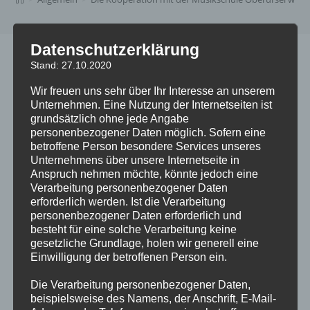
Datenschutzerklärung
Stand: 27.10.2020
Im vergangenen Jahr haben gemeinsam mit der
Wir freuen uns sehr über Ihr Interesse an unserem
Musikschule Oberursel im Rahmen der Projekte „Musik für
Unternehmen. Eine Nutzung der Internetseiten ist
Mäuse“ und „Musikalische Früherziehung“ unsere Kinder
grundsätzlich ohne jede Angabe
im Bereich der Krippe und im Kindergarten sehr
personenbezogener Daten möglich. Sofern eine
erfolgreich zusammengearbeitet, um möglichst vielen
betroffene Person besondere Services unseres
Unternehmens über unsere Internetseite in
Kindern der Krippe und des Kindergartens der KiTas
Anspruch nehmen möchte, könnte jedoch eine
Zauberwald eine musikalische Früherziehung angedeihen
Verarbeitung personenbezogener Daten
zu lassen. Wir freuen uns, dass wir gemeinsam mit der
erforderlich werden. Ist die Verarbeitung
Musikschule Oberursel auch im Jahr 2023 dieses
personenbezogener Daten erforderlich und
besteht für eine solche Verarbeitung keine
wunderbare Projekt fortsetzen können. Der Förderverein
gesetzliche Grundlage, holen wir generell eine
übernimmt auch im Jahr 2023 die Unterrichtskosten
Einwilligung der betroffenen Person ein.
komplett. Der Musikschule Oberursel sagen wir auch im
Namen der Mitarbeiter der KiTa Zauberwald herzlichen
Die Verarbeitung personenbezogener Daten,
beispielsweise des Namens, der Anschrift, E-Mail-
Dank für das Engagement!