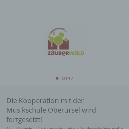
Zum
Inhalt
springen
MENÜ
Die Kooperation mit der
Musikschule Oberursel wird
fortgesetzt!
>
Allgemein
>
Die Kooperation mit der Musikschule Oberursel wird f