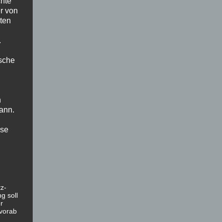
chte
r von
ten
.
ische
n
ann.
ise
z-
g soll
r
 vorab