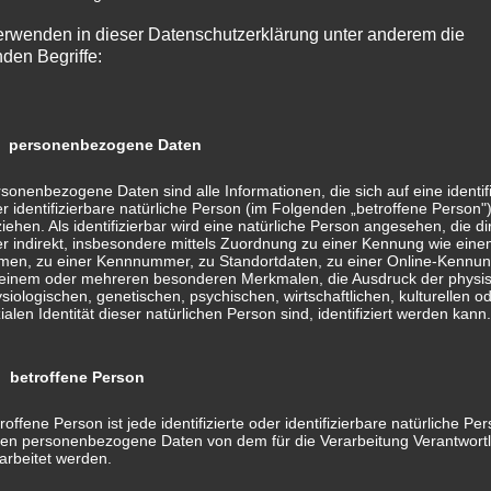
erwenden in dieser Datenschutzerklärung unter anderem die
nden Begriffe:
 personenbezogene Daten
as Engagement seiner Unterstützer! Deshalb freuen wir uns sehr,
sonenbezogene Daten sind alle Informationen, die sich auf eine identifi
r identifizierbare natürliche Person (im Folgenden „betroffene Person"
tern bereit erklärt haben, unseren Förderverein finanziell durch
iehen. Als identifizierbar wird eine natürliche Person angesehen, die di
erzlichen Dank für Ihr Engagement!
r indirekt, insbesondere mittels Zuordnung zu einer Kennung wie ein
en, zu einer Kennnummer, zu Standortdaten, zu einer Online-Kennun
einem oder mehreren besonderen Merkmalen, die Ausdruck der physi
gliedern ist es dem Förderverein möglich, wie auch bisher in der
siologischen, genetischen, psychischen, wirtschaftlichen, kulturellen o
ialen Identität dieser natürlichen Person sind, identifiziert werden kann.
fördern und außergewöhnliche Anschaffungen zu tätigen. An alle
mit, uns zu unterstützen, damit der Zauberwald über die Ausstattun
 betroffene Person
roffene Person ist jede identifizierte oder identifizierbare natürliche Per
en personenbezogene Daten von dem für die Verarbeitung Verantwort
arbeitet werden.