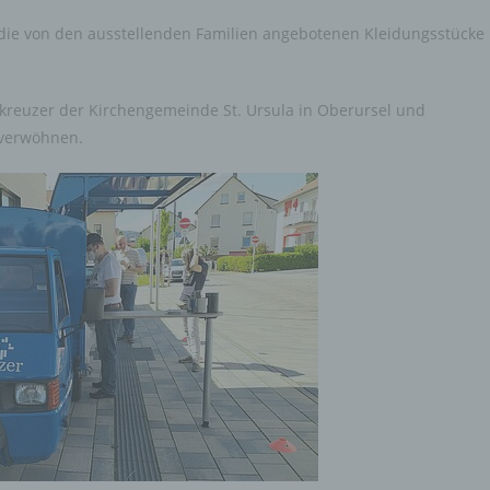
tschaftlicher Lage, Gesundheit, persönlicher Vorlieben, Interessen,
h die von den ausstellenden Familien angebotenen Kleidungsstücke
erlässigkeit, Verhalten, Aufenthaltsort oder Ortswechsel dieser natürli
son zu analysieren oder vorherzusagen.
enkreuzer der Kirchengemeinde St. Ursula in Oberursel und
 Pseudonymisierung
 verwöhnen.
udonymisierung ist die Verarbeitung personenbezogener Daten in ein
se, auf welche die personenbezogenen Daten ohne Hinzuziehung
ätzlicher Informationen nicht mehr einer spezifischen betroffenen Per
eordnet werden können, sofern diese zusätzlichen Informationen geso
fbewahrt werden und technischen und organisatorischen Maßnahmen
erliegen, die gewährleisten, dass die personenbezogenen Daten nicht 
ntifizierten oder identifizierbaren natürlichen Person zugewiesen werde
Verantwortlicher oder für die Verarbeitung Verantwortlicher
antwortlicher oder für die Verarbeitung Verantwortlicher ist die natürlic
istische Person, Behörde, Einrichtung oder andere Stelle, die allein ode
einsam mit anderen über die Zwecke und Mittel der Verarbeitung von
sonenbezogenen Daten entscheidet. Sind die Zwecke und Mittel diese
arbeitung durch das Unionsrecht oder das Recht der Mitgliedstaaten
gegeben, so kann der Verantwortliche beziehungsweise können die
timmten Kriterien seiner Benennung nach dem Unionsrecht oder dem