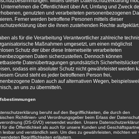
schutzbestimmungen. Mittels dieser Datenschutzerklärung mö
 Unternehmen die Öffentlichkeit über Art, Umfang und Zweck de
rhobenen, genutzten und verarbeiteten personenbezogenen Da
mieren. Ferner werden betroffene Personen mittels dieser
schutzerklärung über die ihnen zustehenden Rechte aufgeklärt
aben als für die Verarbeitung Verantwortlicher zahlreiche techn
rganisatorische Maßnahmen umgesetzt, um einen möglichst
nlosen Schutz der über diese Internetseite verarbeiteten
nenbezogenen Daten sicherzustellen. Dennoch können
netbasierte Datenübertragungen grundsätzlich Sicherheitslücke
isen, sodass ein absoluter Schutz nicht gewährleistet werden k
iesem Grund steht es jeder betroffenen Person frei,
nenbezogene Daten auch auf alternativen Wegen, beispielswe
onisch, an uns zu übermitteln.
hule Oberursel im Rahmen der Projekte „Musik für Mäuse“ und
 der Krippe und im Kindergarten sehr erfolgreich
ffsbestimmungen
Krippe und des Kindergartens der KiTas Zauberwald eine
 freuen uns, dass wir gemeinsam mit der Musikschule Oberursel
tenschutzerklärung beruht auf den Begrifflichkeiten, die durch den
ischen Richtlinien- und Verordnungsgeber beim Erlass der Datenschut
n können. Der Förderverein übernimmt auch im Jahr 2023 die
verordnung (DS-GVO) verwendet wurden. Unsere Datenschutzerklärun
l sagen wir auch im Namen der Mitarbeiter der KiTa Zauberwald
 für die Öffentlichkeit als auch für unsere Kunden und Geschäftspartne
h lesbar und verständlich sein. Um dies zu gewährleisten, möchten wir
rwendeten Begrifflichkeiten erläutern.