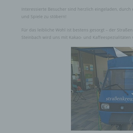
wir
Interessierte Besucher sind herzlich eingeladen, durc
Zuv
Per
und Spiele zu stöbern!
Für das leibliche Wohl ist bestens gesorgt – der Straß
f)
Steinbach wird uns mit Kakao- und Kaffeespezialitäten
Pse
Wei
zus
zug
au
unt
ide
g) 
Ver
jur
gem
per
Ver
vor
bes