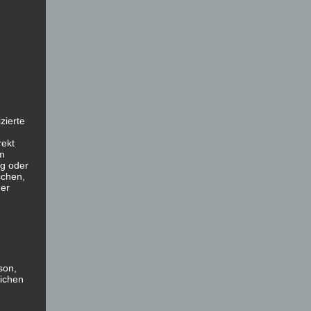
zierte
)
rekt
em
g oder
schen,
der
g
son,
lichen