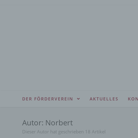
Zum
Inhalt
springen
DER FÖRDERVEREIN
AKTUELLES
KO
Autor:
Norbert
Dieser Autor hat geschrieben 18 Artikel