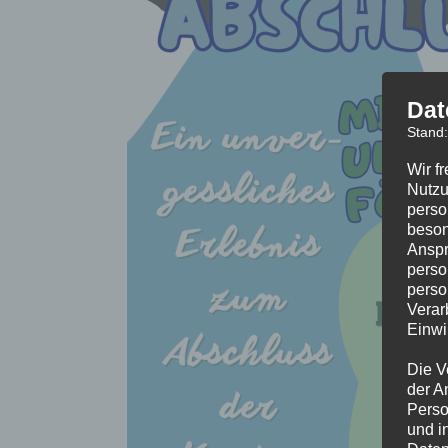
Dat
Stand
Wir f
Nutzu
perso
beson
Anspr
perso
perso
Verar
Einwi
Die V
der A
Perso
und i