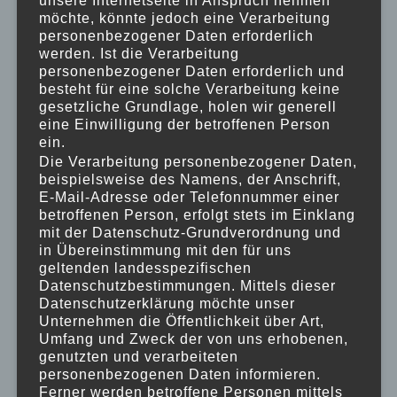
unsere Internetseite in Anspruch nehmen
möchte, könnte jedoch eine Verarbeitung
personenbezogener Daten erforderlich
werden. Ist die Verarbeitung
personenbezogener Daten erforderlich und
besteht für eine solche Verarbeitung keine
gesetzliche Grundlage, holen wir generell
eine Einwilligung der betroffenen Person
ein.
Die Verarbeitung personenbezogener Daten,
beispielsweise des Namens, der Anschrift,
E-Mail-Adresse oder Telefonnummer einer
Herr Auth übergibt die Spende über
betroffenen Person, erfolgt stets im Einklang
EUR 1.150.
mit der Datenschutz-Grundverordnung und
in Übereinstimmung mit den für uns
geltenden landesspezifischen
Datenschutzbestimmungen. Mittels dieser
Datenschutzerklärung möchte unser
Unternehmen die Öffentlichkeit über Art,
Umfang und Zweck der von uns erhobenen,
genutzten und verarbeiteten
personenbezogenen Daten informieren.
Ferner werden betroffene Personen mittels