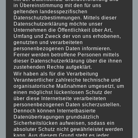
in Übereinstimmung mit den für uns
> ABSCHLUSSFAHRT DER SCHUKIS ZUM
geltenden landesspezifischen
Datenschutzbestimmungen. Mittels dieser
SCHLOSS FREUDENBERG
Datenschutzerklärung möchte unser
Unternehmen die Öffentlichkeit über Art,
Umfang und Zweck der von uns erhobenen,
> KINDERKULTURWOCHE
genutzten und verarbeiteten
personenbezogenen Daten informieren.
> ANSCHAFFUNGEN UND ERSATZ VON
Ferner werden betroffene Personen mittels
dieser Datenschutzerklärung über die ihnen
SPIELMATERIALIEN
zustehenden Rechte aufgeklärt.
Wir haben als für die Verarbeitung
> INVESTITIONEN IN DAS
Verantwortlicher zahlreiche technische und
organisatorische Maßnahmen umgesetzt, um
AUSSENGELÄNDE, WIE ZUM BEISPIEL DIE H
einen möglichst lückenlosen Schutz der
über diese Internetseite verarbeiteten
OLZWERKSTATT, SCHAUKELN, S
personenbezogenen Daten sicherzustellen.
Dennoch können Internetbasierte
Datenübertragungen grundsätzlich
PIELGERÄTE
Sicherheitslücken aufweisen, sodass ein
absoluter Schutz nicht gewährleistet werden
kann. Aus diesem Grund steht es jeder