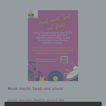
Musik macht Spaß und stark!
Unter diesem Motto plant die
Kindertagesstätte Zauberwald eine