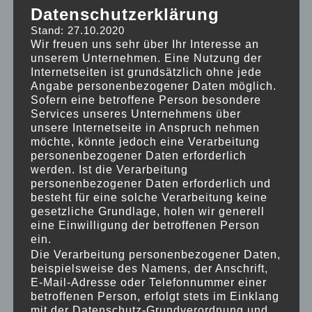
Datenschutzerklärung
Kooperation mit der Musikschule für das Jahr
Stand: 27.10.2020
2022 für Krippe, Kindergarten und Hort.
Wir freuen uns sehr über Ihr Interesse an
unserem Unternehmen. Eine Nutzung der
Ermöglicht wird diese durch die Initiative des
Internetseiten ist grundsätzlich ohne jede
Elternbeirates, des Engagements der KiTa
Angabe personenbezogener Daten möglich.
Zauberwald und durch die finanzielle
Sofern eine betroffene Person besondere
Services unseres Unternehmens über
Unterstützung des Fördervereins.
Werdet auch
unsere Internetseite in Anspruch nehmen
Ihr Mitglied und unterstützt dieses sowie
möchte, könnte jedoch eine Verarbeitung
zahlreiche weitere Projekte, die unseren
personenbezogener Daten erforderlich
Kindern zu Gute kommen!
werden. Ist die Verarbeitung
personenbezogener Daten erforderlich und
besteht für eine solche Verarbeitung keine
WEITERE PROJEKTE, DIE DURCH DEN
gesetzliche Grundlage, holen wir generell
eine Einwilligung der betroffenen Person
ein.
FÖRDERVEREIN FINANZIERT WERDEN:
Die Verarbeitung personenbezogener Daten,
beispielsweise des Namens, der Anschrift,
> JÄHRLICHES WEIHNACHTSTHEATER
E-Mail-Adresse oder Telefonnummer einer
betroffenen Person, erfolgt stets im Einklang
DES SPIELRAUM-THEATERS KASSEL
mit der Datenschutz-Grundverordnung und