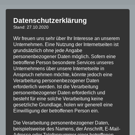
Datenschutzerklärung
Nach kleinen Problemen mit der
Stand: 27.10.2020
Integrität ist unsere Seite ab
Wir freuen uns sehr über Ihr Interesse an unserem
sofort wieder betriebsbereit und
Unternehmen. Eine Nutzung der Internetseiten ist
mit frischen Updates und
grundsätzlich ohne jede Angabe
Sicherheitsfunktionen versehen.
personenbezogener Daten möglich. Sofern eine
betroffene Person besondere Services unseres
Hinzugekommen ist ein
Unternehmens über unsere Internetseite in
Anspruch nehmen möchte, könnte jedoch eine
Diskussionsforum, in dem wir Informationen zu unseren
Verarbeitung personenbezogener Daten
kommenden Aktivitäten austauschen, aber auch allgemeine
erforderlich werden. Ist die Verarbeitung
Themen rund um den Zauberwald besprechen. Für das
personenbezogener Daten erforderlich und
Forum ist eine Registrierung auf der Homepage
besteht für eine solche Verarbeitung keine
gesetzliche Grundlage, holen wir generell eine
erforderlich, zu finden unter
Registrierung.
Einwilligung der betroffenen Person ein.
Die Verarbeitung personenbezogener Daten,
Beitrags-
Beitrag
Oliver Joachim
12.12.2017
beispielsweise des Namens, der Anschrift, E-Mail-
Autor:
veröffentlicht:
Beitrags-
0 Kommentare
Adresse oder Telefonnummer einer betroffenen