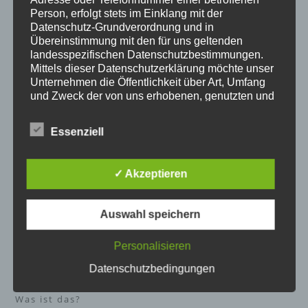
Kommentare:
Person, erfolgt stets im Einklang mit der
Datenschutz-Grundverordnung und in
Übereinstimmung mit den für uns geltenden
landesspezifischen Datenschutzbestimmungen.
Mittels dieser Datenschutzerklärung möchte unser
WERDE MITGLIED ODER UNTERSTÜTZE UNS EINMALIG!
Unternehmen die Öffentlichkeit über Art, Umfang
und Zweck der von uns erhobenen, genutzten und
So einfach geht's:
Formular
ausdrucken, ausfüllen,
verarbeiteten personenbezogenen Daten
unterschreiben und zurück an den Zauberwald.
informieren. Ferner werden betroffene Personen
Essenziell
mittels dieser Datenschutzerklärung über die ihnen
Fertig!
zustehenden Rechte aufgeklärt.
✓ Akzeptieren
Wir haben als für die Verarbeitung Verantwortlicher
SPENDEN PER PAYPAL
zahlreiche technische und organisatorische
Maßnahmen umgesetzt, um einen möglichst
Auswahl speichern
lückenlosen Schutz der über diese Internetseite
verarbeiteten personenbezogenen Daten
Personalisieren
sicherzustellen. Dennoch können Internetbasierte
Datenübertragungen grundsätzlich
Datenschutzbedingungen
Sicherheitslücken aufweisen, sodass ein absoluter
Schutz nicht gewährleistet werden kann. Aus
Was ist das?
diesem Grund steht es jeder betroffenen Person