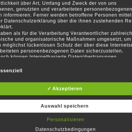
ntlichkeit über Art, Umfang und Zweck der von uns
benen, genutzten und verarbeiteten personenbezogene
n informieren. Ferner werden betroffene Personen mittel
er Datenschutzerklärung über die ihnen zustehenden Re
klärt.
aben als für die Verarbeitung Verantwortlicher zahlreic
nische und organisatorische Maßnahmen umgesetzt, um
 möglichst lückenlosen Schutz der über diese Internets
rbeiteten personenbezogenen Daten sicherzustellen.
och können Internetbasierte Datenübertragungen
nuar 2020
war wieder einmal ein voller Erfolg –
dsätzlich Sicherheitslücken aufweisen, sodass ein absol
hspenden unserer Unterstützer gelang es,
tz nicht gewährleistet werden kann. Aus diesem Grund s
ssenziell
n einzunehmen.
eder betroffenen Person frei, personenbezogene Daten 
lternativen Wegen, beispielsweise telefonisch, an uns z
itteln.
✓ Akzeptieren
mal herzlich bei den Helfern bedanken, die diesen
iffsbestimmungen
Auswahl speichern
atenschutzerklärung beruht auf den Begrifflichkeiten, die du
uropäischen Richtlinien- und Verordnungsgeber beim Erlass
nschutz-Grundverordnung (DS-GVO) verwendet wurden. Un
Personalisieren
schutzerklärung soll sowohl für die Öffentlichkeit als auch f
Feuerwehr Oberursel, die uns bereitwillig die
e Kunden und Geschäftspartner einfach lesbar und verständ
Datenschutzbedingungen
at!