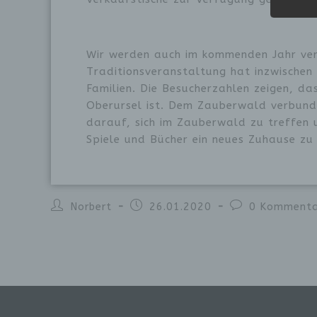
sein.
Begri
Wir 
folge
Wir werden auch im kommenden Jahr vers
Traditionsveranstaltung hat inzwischen 
Familien. Die Besucherzahlen zeigen, das
a)
Oberursel ist. Dem Zauberwald verbunde
darauf, sich im Zauberwald zu treffen 
Pe
Spiele und Bücher ein neues Zuhause zu
id
„b
na
mi
Ke
ei
Norbert
26.01.2020
0 Kommenta
ph
wi
na
b)
Be