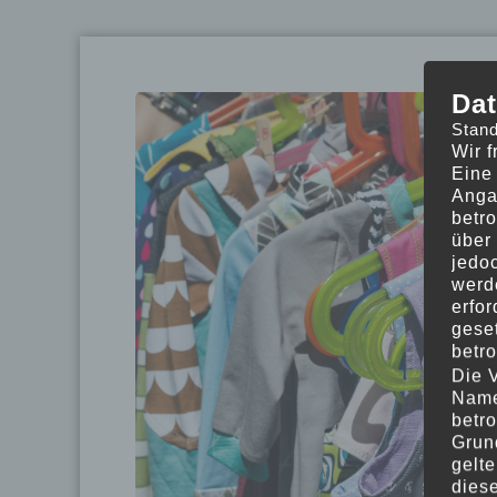
Dat
Stand
Wir 
Eine 
Anga
betr
über
jedo
werd
erfor
geset
betro
Die 
Name
betro
Grun
gelt
dies