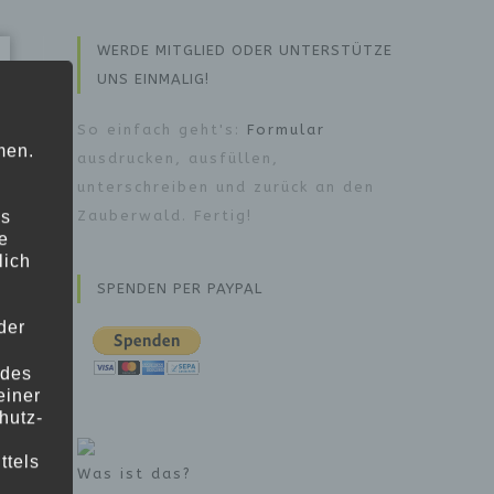
WERDE MITGLIED ODER UNTERSTÜTZE
UNS EINMALIG!
So einfach geht's:
Formular
men.
ausdrucken, ausfüllen,
unterschreiben und zurück an den
ns
Zauberwald. Fertig!
e
lich
SPENDEN PER PAYPAL
der
 des
einer
hutz-
ttels
Was ist das?