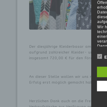
Öffe
erho
Date
dies
aufge
Wir h
tech
einen
vera
Denn
Der diesjährige Kleiderbasar am
25. Ja
grun
aufgrund zahlreicher Kleider- und Schu
Schu
E
insgesamt 720,00 € für den Förderverei
es j
auf a
überm
An dieser Stelle wollen wir uns noch ein
Begr
Erfolg erst möglich gemacht haben!
Die D
den E
Date
Daten
Herzlichen Dank auch an die Freiwillige 
unser
Verkaufstische zur Verfügung gestellt h