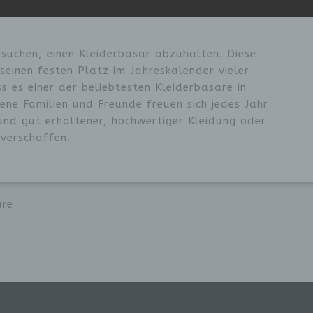
 Um dies zu gewährleisten, möchten wir vorab die verwende
fflichkeiten erläutern.
verwenden in dieser Datenschutzerklärung unter andere
nden Begriffe:
uchen, einen Kleiderbasar abzuhalten. Diese
seinen festen Platz im Jahreskalender vieler
s es einer der beliebtesten Kleiderbasare in
 personenbezogene Daten
ne Familien und Freunde freuen sich jedes Jahr
und gut erhaltener, hochwertiger Kleidung oder
rsonenbezogene Daten sind alle Informationen, die sich auf 
 verschaffen.
entifizierte oder identifizierbare natürliche Person (im Folge
etroffene Person") beziehen. Als identifizierbar wird eine
türliche Person angesehen, die direkt oder indirekt, insbeso
ttels Zuordnung zu einer Kennung wie einem Namen, zu ein
nnnummer, zu Standortdaten, zu einer Online-Kennung oder
nem oder mehreren besonderen Merkmalen, die Ausdruck de
re
ysischen, physiologischen, genetischen, psychischen,
rtschaftlichen, kulturellen oder sozialen Identität dieser
türlichen Person sind, identifiziert werden kann.
 betroffene Person
troffene Person ist jede identifizierte oder identifizierbare