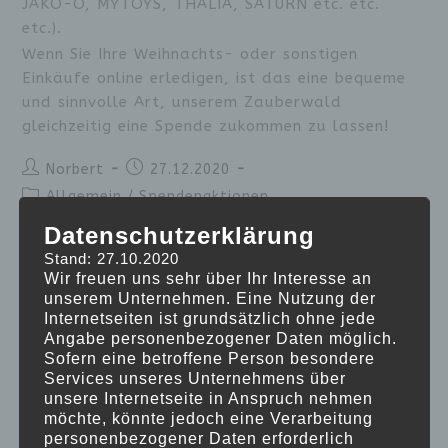
JAKO-O, MYTOYS, THALIA, SATURN etc. etc.
etc.).
Wenn Sie Ihre Weihnachts- oder sonstigen
Einkäufe online erledigen, ist das eine bequeme
und sinnvolle Art, unserem Zauberwald
gleichzeitig eine Spende zukommen zu lassen!
Norbert
27.12.2020
Allgemein
/
Spendenaktionen
Datenschutzerklärung
Weiterlesen
Stand: 27.10.2020
Wir freuen uns sehr über Ihr Interesse an
unserem Unternehmen. Eine Nutzung der
Internetseiten ist grundsätzlich ohne jede
Angabe personenbezogener Daten möglich.
Auch im Jahr 2020 startet der Förderverein
Sofern eine betroffene Person besondere
wieder seine beliebte Brottütenaktion!
Services unseres Unternehmens über
Durch Ihre Spende können Sie alle Bereiche des
unsere Internetseite in Anspruch nehmen
Zauberwaldes unterstützen!
möchte, könnte jedoch eine Verarbeitung
personenbezogener Daten erforderlich
In diesem Jahr und wegen der schwierigen