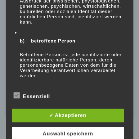
So konnte Dank Eurer Spenden im
Ausdruck der physischen, physiologischen,
genetischen, psychischen, wirtschaftlichen,
Rahmen der diesjährigen
kulturellen oder sozialen Identität dieser
„Brottütenaktion“ für die Krippe
natürlichen Person sind, identifiziert werden
kann.
eine Werkbank, für den
Kindergarten eine akustische
Gitarre mit Verstärker und für den
b) betroffene Person
Hort ein Tablet für Medienkunde
angeschafft werden.
Betroffene Person ist jede identifizierte oder
identifizierbare natürliche Person, deren
personenbezogene Daten von dem für die
Verarbeitung Verantwortlichen verarbeitet
werden.
c) Verarbeitung
Essenziell
Verarbeitung ist jeder mit oder ohne Hilfe
automatisierter Verfahren ausgeführte
✓ Akzeptieren
Vorgang oder jede solche Vorgangsreihe im
Zusammenhang mit personenbezogenen
Franziska Heymann
21.12.2019
Daten wie das Erheben, das Erfassen, die
Auswahl speichern
Organisation, das Ordnen, die Speicherung,
Allgemein
/
Projekte
/
Spendenaktionen