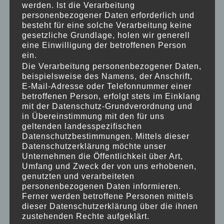
werden. Ist die Verarbeitung
Corona-Zeit haben wir uns vorgenommen,
das
personenbezogener Daten erforderlich und
Außengelände für unsere Kinder noch
besteht für eine solche Verarbeitung keine
abwechslungsreicher zu gestalten! Mit unserem
gesetzliche Grundlage, holen wir generell
Spendenaufruf im Rahmen der Brottütenaktion
eine Einwilligung der betroffenen Person
ein.
hoffen wir, folgende Wünsche aus der Krippe,
Die Verarbeitung personenbezogener Daten,
dem Kindergarten und dem Hort zu erfüllen:
beispielsweise des Namens, der Anschrift,
K
R
I
P
P
E
E-Mail-Adresse oder Telefonnummer einer
Outdoor-Bausteine aus Holz & TOGU
betroffenen Person, erfolgt stets im Einklang
Regenbogen-Buntball
mit der Datenschutz-Grundverordnung und
in Übereinstimmung mit den für uns
K
I
N
D
E
R
G
A
R
T
E
N
geltenden landesspezifischen
Dreirad – Doppeltaxi, Ballkorbständer & Speed
Datenschutzbestimmungen. Mittels dieser
Glider
Datenschutzerklärung möchte unser
H
O
R
T
Unternehmen die Öffentlichkeit über Art,
Umfang und Zweck der von uns erhobenen,
Großes Schachspiel & tragbare Kinder-
genutzten und verarbeiteten
Fußballtore
personenbezogenen Daten informieren.
Bitte füllen Sie daher die Ihnen in der Hauspost
Ferner werden betroffene Personen mittels
dieser Datenschutzerklärung über die ihnen
zur Verfügung gestellten Brottüten reichlich und
zustehenden Rechte aufgeklärt.
lassen Sie uns Ihre Spende über die an den