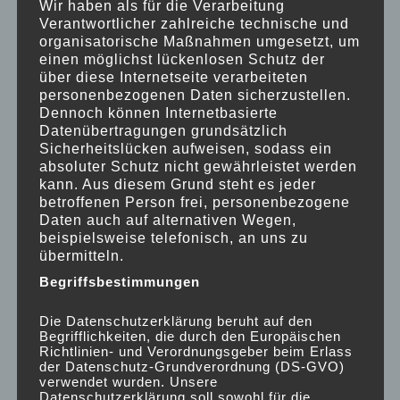
Wir haben als für die Verarbeitung
Eingängen aufgestellten Spendenboxen
Verantwortlicher zahlreiche technische und
zukommen. Alternativ können Sie natürlich auch
organisatorische Maßnahmen umgesetzt, um
online Spenden, beispielsweise über PayPal und
einen möglichst lückenlosen Schutz der
den folgenden QR-Code:
über diese Internetseite verarbeiteten
personenbezogenen Daten sicherzustellen.
Dennoch können Internetbasierte
Datenübertragungen grundsätzlich
Sicherheitslücken aufweisen, sodass ein
absoluter Schutz nicht gewährleistet werden
kann. Aus diesem Grund steht es jeder
betroffenen Person frei, personenbezogene
Daten auch auf alternativen Wegen,
beispielsweise telefonisch, an uns zu
übermitteln.
Begriffsbestimmungen
Die Datenschutzerklärung beruht auf den
Begrifflichkeiten, die durch den Europäischen
Richtlinien- und Verordnungsgeber beim Erlass
der Datenschutz-Grundverordnung (DS-GVO)
verwendet wurden. Unsere
Datenschutzerklärung soll sowohl für die