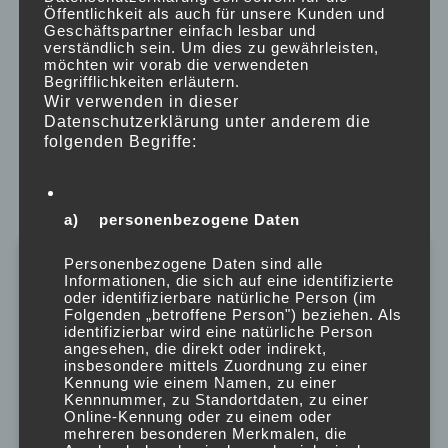
Öffentlichkeit als auch für unsere Kunden und
Der Förderverein und der Zauberwald danken
Geschäftspartner einfach lesbar und
schon im Voraus herzlich für Ihre Spenden!
verständlich sein. Um dies zu gewährleisten,
möchten wir vorab die verwendeten
Begrifflichkeiten erläutern.
Norbert
27.12.2020
Wir verwenden in dieser
Allgemein
/
Projekte
/
Spendenaktionen
Datenschutzerklärung unter anderem die
folgenden Begriffe:
Weiterlesen
a) personenbezogene Daten
Personenbezogene Daten sind alle
Informationen, die sich auf eine identifizierte
Das Jahr nähert sich dem Ende und
oder identifizierbare natürliche Person (im
der Förderverein sagt
Folgenden „betroffene Person") beziehen. Als
D
A
N
K
E!
identifizierbar wird eine natürliche Person
angesehen, die direkt oder indirekt,
Mit Eurer Hilfe konnten in diesem
insbesondere mittels Zuordnung zu einer
Jahr wieder zahlreiche Ausflüge,
Kennung wie einem Namen, zu einer
Kennnummer, zu Standortdaten, zu einer
Ak­tio­nen und Anschaffungen
Online-Kennung oder zu einem oder
(mit)finanziert werden!
mehreren besonderen Merkmalen, die