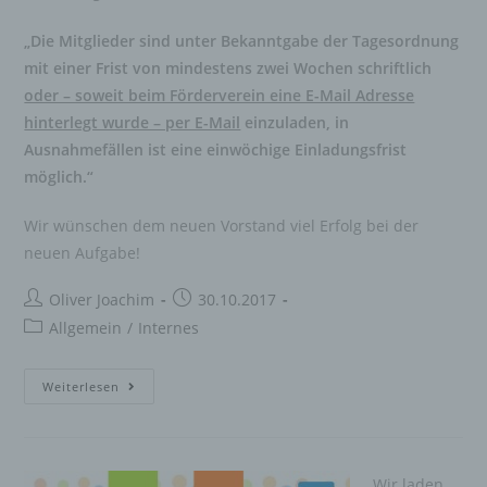
„Die Mitglieder sind unter Bekanntgabe der Tagesordnung
mit einer Frist von mindestens zwei Wochen schriftlich
oder – soweit beim Förderverein eine E-Mail Adresse
hinterlegt wurde – per E-Mail
einzuladen, in
Ausnahmefällen ist eine einwöchige Einladungsfrist
möglich.“
Wir wünschen dem neuen Vorstand viel Erfolg bei der
neuen Aufgabe!
Beitrags-
Beitrag
Oliver Joachim
30.10.2017
Autor:
veröffentlicht:
Beitrags-
Allgemein
/
Internes
Kategorie:
Satzungsänderung
Weiterlesen
und
Vorstandswechsel
Wir laden