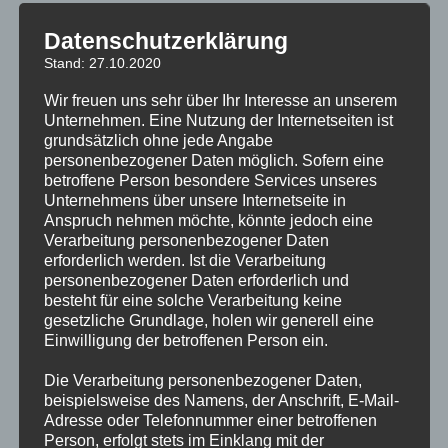
5. Entlastung des Vorstandes
6. Neuwahl des 2. Vorsitzenden und des
Datenschutzerklärung
Kassenwartes
Stand: 27.10.2020
7. Ausblick auf kommende Aktivitäten
Wir freuen uns sehr über Ihr Interesse an unserem
8. Verschiedenes
Unternehmen. Eine Nutzung der Internetseiten ist
grundsätzlich ohne jede Angabe
Sollte die Versammlung nicht beschlussfähig sein, so laden
personenbezogener Daten möglich. Sofern eine
wir vorsorglich mit gleichem Datum zur 2. Versammlung
betroffene Person besondere Services unseres
Unternehmens über unsere Internetseite in
(Wiederholungsversammlung) um 20.15 Uhr mit gleicher
Anspruch nehmen möchte, könnte jedoch eine
Tagesordnung ein, welche dann ohne Rücksicht auf die
Verarbeitung personenbezogener Daten
Anzahl der vertretenen Stimmen beschlussfähig ist.
erforderlich werden. Ist die Verarbeitung
personenbezogener Daten erforderlich und
Anträge der Mitglieder zur Tagesordnung (außer zu
besteht für eine solche Verarbeitung keine
gesetzliche Grundlage, holen wir generell eine
Satzungsänderungen) sind spätestens eine Woche vor der
Einwilligung der betroffenen Person ein.
Mitgliederversammlung beim Vorstand schriftlich
einzureichen.
Die Verarbeitung personenbezogener Daten,
beispielsweise des Namens, der Anschrift, E-Mail-
Hinweis: Laut §5, Absatz 2 ist der Jahresbeitrag auch dann
Adresse oder Telefonnummer einer betroffenen
Person, erfolgt stets im Einklang mit der
zu zahlen, wenn die Mitgliedschaft nach Maßgabe des §4