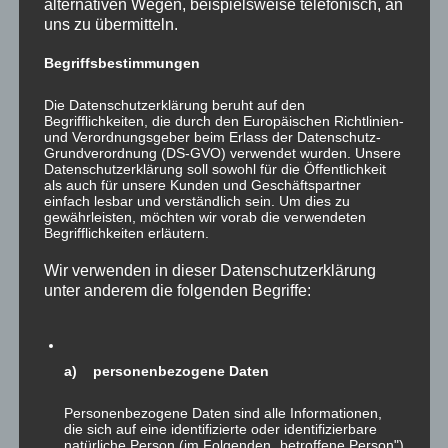
Samstag,
alternativen Wegen, beispielsweise telefonisch, an
uns zu übermitteln.
30.Januar
2016
Begriffsbestimmungen
von 10.00 Uhr – 12.00 Uhr
Die Datenschutzerklärung beruht auf den
in den Räumen der Kindertagesstätte Zauberwald, Kleine
Begrifflichkeiten, die durch den Europäischen Richtlinien-
und Verordnungsgeber beim Erlass der Datenschutz-
Schmieh 24, 61440 Oberursel.
Grundverordnung (DS-GVO) verwendet wurden. Unsere
Datenschutzerklärung soll sowohl für die Öffentlichkeit
als auch für unsere Kunden und Geschäftspartner
Es sind noch einige wenige Tische frei. Interessenten
einfach lesbar und verständlich sein. Um dies zu
melden sich bitte mit Angabe einer Telefonnummer über
gewährleisten, möchten wir vorab die verwendeten
Begrifflichkeiten erläutern.
unser
Kontaktformular
. Der Kostenbeitrag für den Tisch
beträgt 10 Euro sowie einen selbst (!) gebackenen Kuchen.
Wir verwenden in dieser Datenschutzerklärung
unter anderem die folgenden Begriffe:
Wir freuen uns auf Ihren Besuch!
Beitrags-
Beitrag
Beitrags-
Oliver Joachim
11.01.2016
Allgemein
a) personenbezogene Daten
Autor:
veröffentlicht:
Kategorie:
Kleiderbasar
Weiterlesen
Personenbezogene Daten sind alle Informationen,
2016
die sich auf eine identifizierte oder identifizierbare
natürliche Person (im Folgenden „betroffene Person")