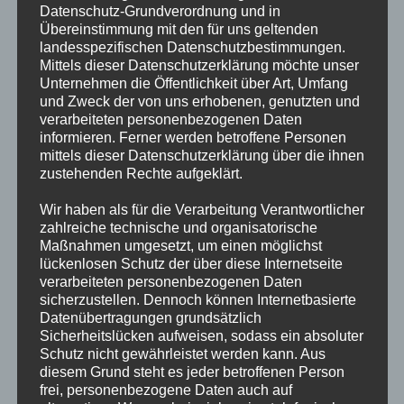
Datenschutz-Grundverordnung und in
Abs. 2 der Satzung während eines Jahres endet.
Übereinstimmung mit den für uns geltenden
landesspezifischen Datenschutzbestimmungen.
Über eine rege Teilnahme freuen wir uns.
Mittels dieser Datenschutzerklärung möchte unser
Unternehmen die Öffentlichkeit über Art, Umfang
Beitrags-
Beitrag
Oliver Joachim
10.11.2016
und Zweck der von uns erhobenen, genutzten und
Autor:
veröffentlicht:
verarbeiteten personenbezogenen Daten
Beitrags-
Allgemein
/
Termine
informieren. Ferner werden betroffene Personen
Kategorie:
mittels dieser Datenschutzerklärung über die ihnen
Ordentliche
Weiterlesen
zustehenden Rechte aufgeklärt.
MitgliederVersammlung
Wir haben als für die Verarbeitung Verantwortlicher
am
zahlreiche technische und organisatorische
24.11.2016
Maßnahmen umgesetzt, um einen möglichst
Der
–
lückenlosen Schutz der über diese Internetseite
Förderverei
20
verarbeiteten personenbezogenen Daten
n lädt ein
sicherzustellen. Dennoch können Internetbasierte
Uhr
Datenübertragungen grundsätzlich
zum
Sicherheitslücken aufweisen, sodass ein absoluter
Kinderkleid
Schutz nicht gewährleistet werden kann. Aus
erbasar am
diesem Grund steht es jeder betroffenen Person
frei, personenbezogene Daten auch auf