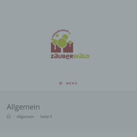
Zum
Inhalt
springen
MENÜ
Allgemein
>
Allgemein
>
Seite 5