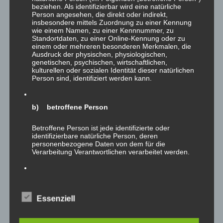
im
beziehen. Als identifizierbar wird eine natürliche
Zauberwald
Person angesehen, die direkt oder indirekt,
insbesondere mittels Zuordnung zu einer Kennung
Ab sofort könnt Ihr hier
wie einem Namen, zu einer Kennnummer, zu
unsere neue
Infoflyer
inkl.
Standortdaten, zu einer Online-Kennung oder zu
einem oder mehreren besonderen Merkmalen, die
Mitgliedsantrag
Ausdruck der physischen, physiologischen,
runterladen. Geändert
genetischen, psychischen, wirtschaftlichen,
kulturellen oder sozialen Identität dieser natürlichen
wurden neben dem Layout
Person sind, identifiziert werden kann.
und textlichen
Anpassungen auch die Kontaktdaten und sowie die
b) betroffene Person
Bankverbindung.
Betroffene Person ist jede identifizierte oder
identifizierbare natürliche Person, deren
personenbezogene Daten von dem für die
Verarbeitung Verantwortlichen verarbeitet werden.
Bitte sprecht auch andere Eltern auf ihre Mitgliedschaft
bzw. Spendenbereitschaft an!
c) Verarbeitung
Beitrags-
Beitrag
Oliver Joachim
11.01.2016
Essenziell
Autor:
veröffentlicht:
Verarbeitung ist jeder mit oder ohne Hilfe
Beitrags-
Allgemein
/
Internes
automatisierter Verfahren ausgeführte Vorgang oder
Kategorie:
jede solche Vorgangsreihe im Zusammenhang mit