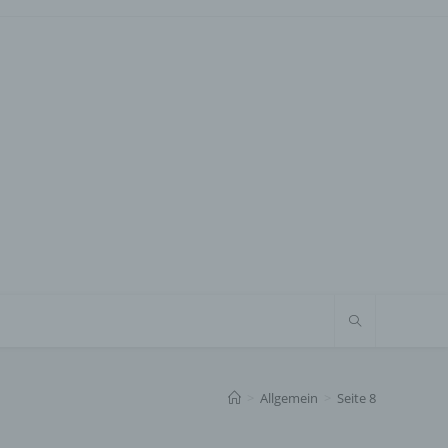
>
Allgemein
>
Seite 8