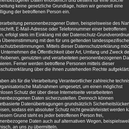
nenbezogener Daten erforderlich und besteht für eine solche
beitung keine gesetzliche Grundlage, holen wir generell eine
lligung der betroffenen Person ein.
erarbeitung personenbezogener Daten, beispielsweise des Na
nschrift, E-Mail-Adresse oder Telefonnummer einer betroffenen
n, erfolgt stets im Einklang mit der Datenschutz-Grundverordnu
n Übereinstimmung mit den für uns geltenden landesspezifisch
schutzbestimmungen. Mittels dieser Datenschutzerklärung mö
itgliederversammlung
– eine Woche später wie angekündigt –
am
 Unternehmen die Öffentlichkeit über Art, Umfang und Zweck de
statt. Herzlich willkommen sind alle Mitglieder & alle die, die mal
rhobenen, genutzten und verarbeiteten personenbezogenen Da
mieren. Ferner werden betroffene Personen mittels dieser
schutzerklärung über die ihnen zustehenden Rechte aufgeklärt
aben als für die Verarbeitung Verantwortlicher zahlreiche techn
rganisatorische Maßnahmen umgesetzt, um einen möglichst
nlosen Schutz der über diese Internetseite verarbeiteten
nenbezogenen Daten sicherzustellen. Dennoch können
netbasierte Datenübertragungen grundsätzlich Sicherheitslücke
isen, sodass ein absoluter Schutz nicht gewährleistet werden k
iesem Grund steht es jeder betroffenen Person frei,
gefixt. Im Buchladen Libra am Rathausplatz schmökert er nun mit
nenbezogene Daten auch auf alternativen Wegen, beispielswe
diese Buchhandlung hat eine Menge zu bieten für unseren Schwein-
onisch, an uns zu übermitteln.