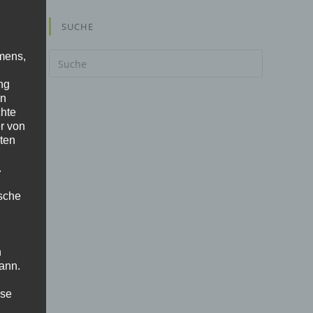
SUCHE
mens,
Suche
nach:
ng
en
chte
r von
ten
.
ische
n
ann.
ise