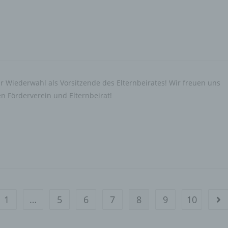
 betroffene Person
roffene Person ist jede identifizierte oder identifizierbare natürliche Per
en personenbezogene Daten von dem für die Verarbeitung Verantwort
arbeitet werden.
ur Wiederwahl als Vorsitzende des Elternbeirates! Wir freuen uns
n Förderverein und Elternbeirat!
 Verarbeitung
arbeitung ist jeder mit oder ohne Hilfe automatisierter Verfahren ausge
rgang oder jede solche Vorgangsreihe im Zusammenhang mit
sonenbezogenen Daten wie das Erheben, das Erfassen, die Organisat
 Ordnen, die Speicherung, die Anpassung oder Veränderung, das Ausl
 Abfragen, die Verwendung, die Offenlegung durch Übermittlung, Verb
r eine andere Form der Bereitstellung, den Abgleich oder die Verknüpf
 Einschränkung, das Löschen oder die Vernichtung.
 Einschränkung der Verarbeitung
1
…
5
6
7
8
9
10
ur vorherigen Seite
Geh
schränkung der Verarbeitung ist die Markierung gespeicherter
sonenbezogener Daten mit dem Ziel, ihre künftige Verarbeitung