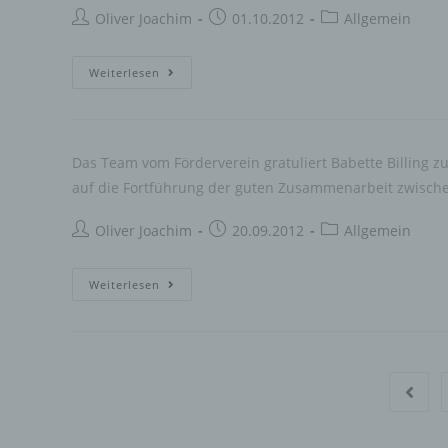
Beitrags-
Beitrag
Beitrags-
Oliver Joachim
01.10.2012
Allgemein
Autor:
veröffentlicht:
Kategorie:
b)
100,-
Weiterlesen
Euro-
Bet
der
Marke
ver
geknackt!
Das Team vom Förderverein gratuliert Babette Billing z
auf die Fortführung der guten Zusammenarbeit zwische
c)
Beitrags-
Beitrag
Beitrags-
Ver
Oliver Joachim
20.09.2012
Allgemein
Vo
Autor:
veröffentlicht:
Kategorie:
per
das
Elternbeiratswahl
Weiterlesen
das
im
ode
die
Kindergarten
d)
Gehe z
Ein
per