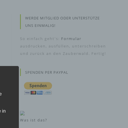
WERDE MITGLIED ODER UNTERSTÜTZE
UNS EINMALIG!
So einfach geht's:
Formular
ausdrucken, ausfüllen, unterschreiben
und zurück an den Zauberwald. Fertig!
SPENDEN PER PAYPAL
e
 in
Was ist das?