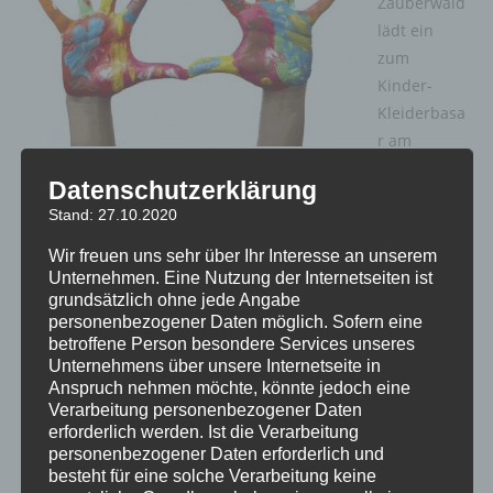
Zauberwald
am
lädt ein
15.
zum
November
Kinder-
Kleiderbasa
r am
25.1.2014 von 10-12 Uhr in den Räumen der Kita
Datenschutzerklärung
Zauberwald, Kleine Schmieh 24. Die Tische werden ab
Stand: 27.10.2020
Montag, den 20.1.2014, unter der Telefonnummer
06171/923590 vergeben. Teilnahmegebühr: 10 EUR und ein
Wir freuen uns sehr über Ihr Interesse an unserem
selbstgebackener Kuchen als Spende
Unternehmen. Eine Nutzung der Internetseiten ist
grundsätzlich ohne jede Angabe
personenbezogener Daten möglich. Sofern eine
Beitrags-
Beitrag
Oliver Joachim
17.01.2014
betroffene Person besondere Services unseres
Autor:
veröffentlicht:
Beitrags-
Allgemein
/
Termine
Unternehmens über unsere Internetseite in
Kategorie:
Anspruch nehmen möchte, könnte jedoch eine
Kleiderbasar
Verarbeitung personenbezogener Daten
Weiterlesen
erforderlich werden. Ist die Verarbeitung
im
personenbezogener Daten erforderlich und
Zauberwald
besteht für eine solche Verarbeitung keine
am