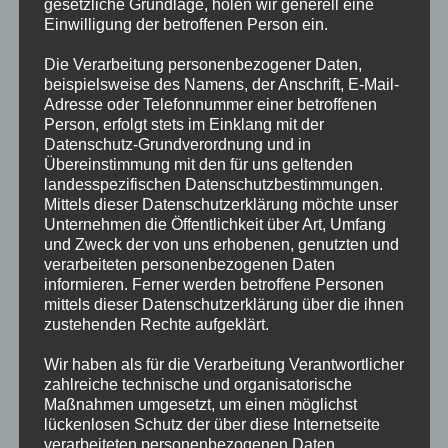
gesetzliche Grundlage, holen wir generell eine
Wir
25.1.2014
Einwilligung der betroffenen Person ein.
wünschen
Die Verarbeitung personenbezogener Daten,
allen Kinder
beispielsweise des Namens, der Anschrift, E-Mail-
und Eltern
Adresse oder Telefonnummer einer betroffenen
sowie dem
Person, erfolgt stets im Einklang mit der
gesamten
Datenschutz-Grundverordnung und in
Übereinstimmung mit den für uns geltenden
Zauberwald
landesspezifischen Datenschutzbestimmungen.
team ein
Mittels dieser Datenschutzerklärung möchte unser
fröhliches Fest und einen guten Rutsch ins Neue Jahr!
Unternehmen die Öffentlichkeit über Art, Umfang
und Zweck der von uns erhobenen, genutzten und
verarbeiteten personenbezogenen Daten
informieren. Ferner werden betroffene Personen
Beitrags-
Beitrag
Beitrags-
mittels dieser Datenschutzerklärung über die ihnen
Oliver Joachim
24.12.2013
Allgemein
Autor:
zustehenden Rechte aufgeklärt.
veröffentlicht:
Kategorie:
Fröhliche
Weiterlesen
Wir haben als für die Verarbeitung Verantwortlicher
Weihnachten
zahlreiche technische und organisatorische
und
Maßnahmen umgesetzt, um einen möglichst
lückenlosen Schutz der über diese Internetseite
eine
verarbeiteten personenbezogenen Daten