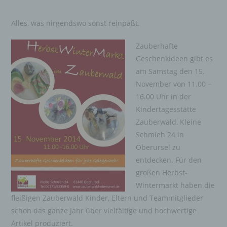
Alles, was nirgendswo sonst reinpaßt.
Zauberhafte
Geschenkideen gibt es
am Samstag den 15.
November von 11.00 –
16.00 Uhr in der
Kindertagesstätte
Zauberwald, Kleine
Schmieh 24 in
Oberursel zu
entdecken. Für den
großen Herbst-
Wintermarkt haben die
fleißigen Zauberwald Kinder, Eltern und Teammitglieder
schon das ganze Jahr über vielfältige und hochwertige
Artikel produziert.