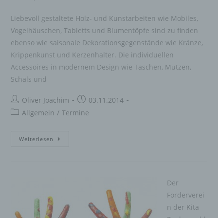
Liebevoll gestaltete Holz- und Kunstarbeiten wie Mobiles,
Vogelhäuschen, Tabletts und Blumentöpfe sind zu finden
ebenso wie saisonale Dekorationsgegenstände wie Kränze,
Krippenkunst und Kerzenhalter. Die individuellen
Accessoires in modernem Design wie Taschen, Mützen,
Schals und
Beitrags-
Beitrag
Oliver Joachim
03.11.2014
Autor:
veröffentlicht:
Beitrags-
Allgemein
/
Termine
Kategorie:
Herbst-
Weiterlesen
Winter-
Markt
in
Der
der
Förderverei
Kita
n der Kita
Zauberwald