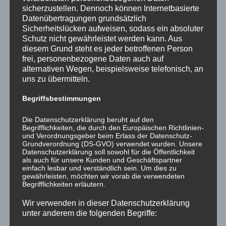
Über ein
guten
sicherzustellen. Dennoch können Internetbasierte
großes,
Rutsch
Datenübertragungen grundsätzlich
vorzeitiges
nach
Sicherheitslücken aufweisen, sodass ein absoluter
Weihnachts
Schutz nicht gewährleistet werden kann. Aus
2014!
diesem Grund steht es jeder betroffenen Person
geschenk
frei, personenbezogene Daten auch auf
freute sich
alternativen Wegen, beispielsweise telefonisch, an
die
uns zu übermitteln.
städtische
Begriffsbestimmungen
Kindertages
stätte
Die Datenschutzerklärung beruht auf den
Zauberwald
Begrifflichkeiten, die durch den Europäischen Richtlinien-
und Verordnungsgeber beim Erlass der Datenschutz-
in Oberursel:
Grundverordnung (DS-GVO) verwendet wurden. Unsere
Datenschutzerklärung soll sowohl für die Öffentlichkeit
Beitrags-
als auch für unsere Kunden und Geschäftspartner
Beitrag
Oliver Joachim
15.12.2013
einfach lesbar und verständlich sein. Um dies zu
Autor:
veröffentlicht:
Beitrags-
Allgemein
/
Spendenaktionen
gewährleisten, möchten wir vorab die verwendeten
Kategorie:
Begrifflichkeiten erläutern.
Großes
Weiterlesen
Wir verwenden in dieser Datenschutzerklärung
Weihnachtsgeschenk
unter anderem die folgenden Begriffe: