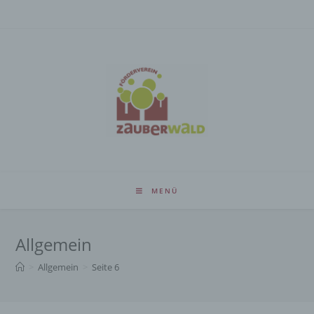
Zum
Inhalt
springen
MENÜ
Allgemein
>
Allgemein
>
Seite 6