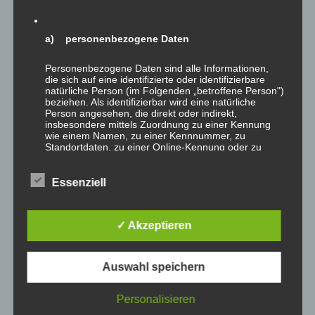
Wie unseren treuen Leser
a) personenbezogene Daten
bereits schon aufgefallen ist,
wird unser
Newsletter
ab
Personenbezogene Daten sind alle Informationen,
die sich auf eine identifizierte oder identifizierbare
sofort regelmäßig bei neuen
natürliche Person (im Folgenden „betroffene Person")
Beiträgen verschickt. Eine
beziehen. Als identifizierbar wird eine natürliche
Person angesehen, die direkt oder indirekt,
neue Software macht es
insbesondere mittels Zuordnung zu einer Kennung
möglich. So wird
wie einem Namen, zu einer Kennnummer, zu
Standortdaten, zu einer Online-Kennung oder zu
sichergestellt, dass Ihr nichts mehr verpasst.
einem oder mehreren besonderen Merkmalen, die
Ausdruck der physischen, physiologischen,
Beitrags-
genetischen, psychischen, wirtschaftlichen,
Beitrag
Oliver Joachim
11.12.2013
Essenziell
kulturellen oder sozialen Identität dieser natürlichen
Autor:
veröffentlicht:
Beitrags-
Allgemein
/
Internes
Person sind, identifiziert werden kann.
Kategorie:
✓ Akzeptieren
Technische
Weiterlesen
b) betroffene Person
Änderungen:
Auswahl speichern
Newsletter
Betroffene Person ist jede identifizierte oder
identifizierbare natürliche Person, deren
/
personenbezogene Daten von dem für die
Personalisieren
Trotz des
Fotogalerie
Verarbeitung Verantwortlichen verarbeitet werden.